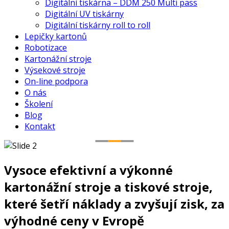
Digitální tiskárna – DDM 250 Multi pass
Digitální UV tiskárny
Digitální tiskárny roll to roll
Lepičky kartonů
Robotizace
Kartonážní stroje
Výsekové stroje
On-line podpora
O nás
Školení
Blog
NABÍDKA TISKÁREN
Kontakt
Vysoce efektivní a výkonné
kartonážní stroje a tiskové stroje,
které šetří náklady a zvyšují zisk, za
výhodné ceny v Evropě