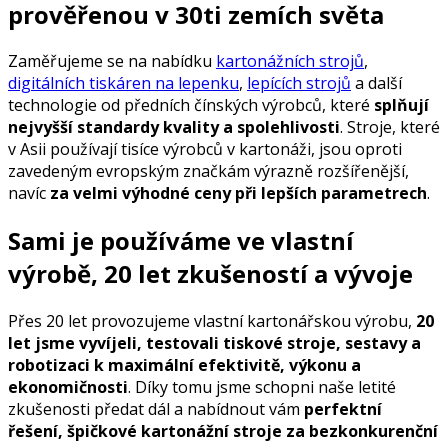
prověřenou v 30ti zemích světa
Zaměřujeme se na nabídku
kartonážních strojů
,
digitálních tiskáren na lepenku
,
lepících strojů
a další
technologie od předních čínských výrobců, které
splňují
nejvyšší standardy kvality a spolehlivosti
. Stroje, které
v Asii používají tisíce výrobců v kartonáži, jsou oproti
zavedeným evropským značkám výrazně rozšířenější,
navíc
za velmi výhodné ceny při lepších parametrech
.
Sami je
používáme ve vlastní
výrobě, 20 let zkušeností a vývoje
Přes 20 let provozujeme vlastní kartonářskou výrobu,
20
let jsme vyvíjeli, testovali tiskové stroje, sestavy a
robotizaci k maximální efektivitě, výkonu a
ekonomičnosti
. Díky tomu jsme schopni naše letité
zkušenosti předat dál a nabídnout vám
perfektní
řešení, špičkové kartonážní stroje za bezkonkurenční